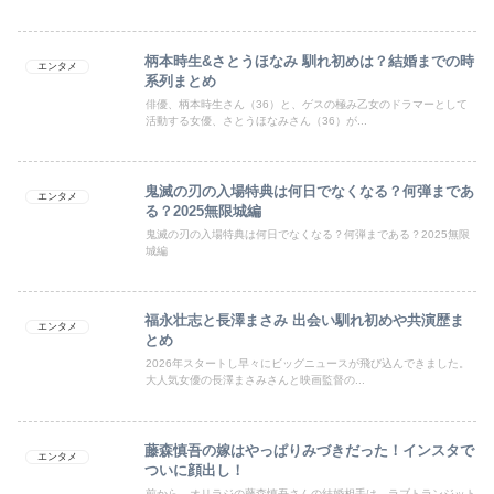
柄本時生&さとうほなみ 馴れ初めは？結婚までの時
エンタメ
系列まとめ
俳優、柄本時生さん（36）と、ゲスの極み乙女のドラマーとして
活動する女優、さとうほなみさん（36）が...
鬼滅の刃の入場特典は何日でなくなる？何弾まであ
エンタメ
る？2025無限城編
鬼滅の刃の入場特典は何日でなくなる？何弾まである？2025無限
城編
福永壮志と長澤まさみ 出会い馴れ初めや共演歴ま
エンタメ
とめ
2026年スタートし早々にビッグニュースが飛び込んできました。
大人気女優の長澤まさみさんと映画監督の...
藤森慎吾の嫁はやっぱりみづきだった！インスタで
エンタメ
ついに顔出し！
前から、オリラジの藤森慎吾さんの結婚相手は、ラブトランジット