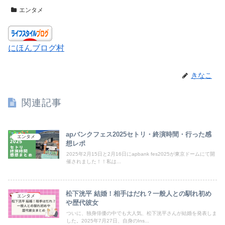
エンタメ
にほんブログ村
きなこ
関連記事
apバンクフェス2025セトリ・終演時間・行った感
エンタメ
想レポ
2025年2月15日と2月16日にapbank fes2025が東京ドームにて開
催されました！！私は...
松下洸平 結婚！相手はだれ？一般人との馴れ初め
エンタメ
や歴代彼女
ついに、独身俳優の中でも大人気、松下洸平さんが結婚を発表しま
した。2025年7月27日、自身のIns...