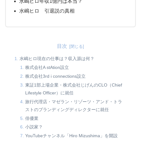
水嶋ヒロ年収1億円は本当？
水嶋ヒロ 引退説の真相
目次
水嶋ヒロ現在の仕事は？収入源は何？
株式会社A stAtion設立
株式会社3rd i connections設立
東証1部上場企業・株式会社じげんのCLO（Chief
Lifestyle Officer）に就任
旅行代理店・マゼラン・リゾーツ・アンド・トラ
ストのブランディングディレクターに就任
俳優業
小説家？
YouTubeチャンネル「Hiro Mizushima」を開設