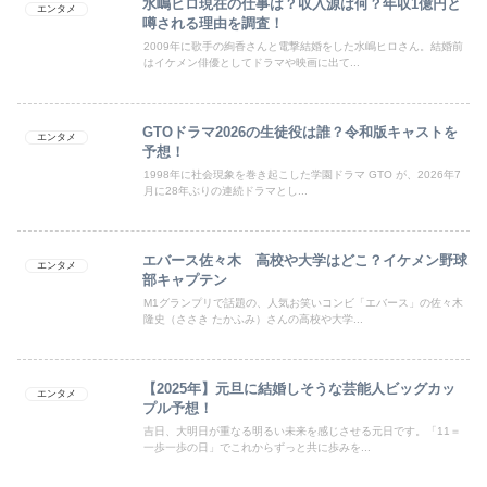
水嶋ヒロ現在の仕事は？収入源は何？年収1億円と
エンタメ
噂される理由を調査！
2009年に歌手の絢香さんと電撃結婚をした水嶋ヒロさん。結婚前
はイケメン俳優としてドラマや映画に出て...
GTOドラマ2026の生徒役は誰？令和版キャストを
エンタメ
予想！
1998年に社会現象を巻き起こした学園ドラマ GTO が、2026年7
月に28年ぶりの連続ドラマとし...
エバース佐々木 高校や大学はどこ？イケメン野球
エンタメ
部キャプテン
M1グランプリで話題の、人気お笑いコンビ「エバース」の佐々木
隆史（ささき たかふみ）さんの高校や大学...
【2025年】元旦に結婚しそうな芸能人ビッグカッ
エンタメ
プル予想！
吉日、大明日が重なる明るい未来を感じさせる元日です。「11＝
一歩一歩の日」でこれからずっと共に歩みを...