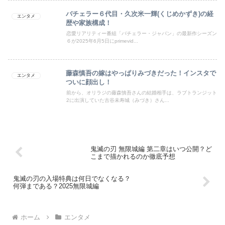
バチェラー６代目・久次米一輝(くじめかずき)の経
エンタメ
歴や家族構成！
恋愛リアリティー番組「バチェラー・ジャパン」の最新作シーズン
６が2025年6月5日にprimevid...
藤森慎吾の嫁はやっぱりみづきだった！インスタで
エンタメ
ついに顔出し！
前から、オリラジの藤森慎吾さんの結婚相手は、ラブトランジット
2に出演していた古谷未寿城（みづき）さん...
鬼滅の刃 無限城編 第二章はいつ公開？ど
こまで描かれるのか徹底予想
鬼滅の刃の入場特典は何日でなくなる？
何弾まである？2025無限城編
ホーム
エンタメ