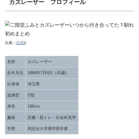
カズレーザー プロフィール
出典：
公式X
名前
カズレーザー
生年月日
1984年7月4日（41歳）
出身地
埼玉県
血液型
O型
身長
180cm
趣味
読書・筋トレ・社会科見学
学歴
同志社大学商学部卒業