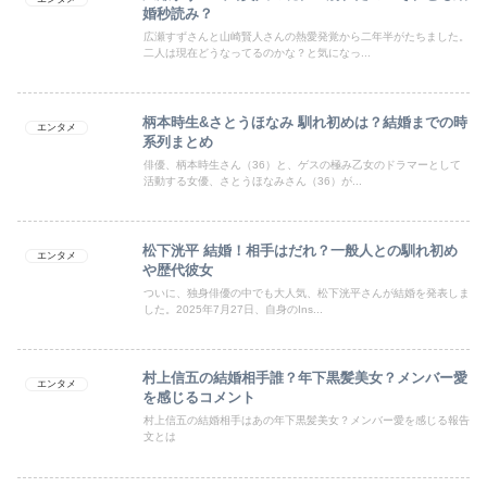
婚秒読み？
広瀬すずさんと山崎賢人さんの熱愛発覚から二年半がたちました。
二人は現在どうなってるのかな？と気になっ...
柄本時生&さとうほなみ 馴れ初めは？結婚までの時
エンタメ
系列まとめ
俳優、柄本時生さん（36）と、ゲスの極み乙女のドラマーとして
活動する女優、さとうほなみさん（36）が...
松下洸平 結婚！相手はだれ？一般人との馴れ初め
エンタメ
や歴代彼女
ついに、独身俳優の中でも大人気、松下洸平さんが結婚を発表しま
した。2025年7月27日、自身のIns...
村上信五の結婚相手誰？年下黒髪美女？メンバー愛
エンタメ
を感じるコメント
村上信五の結婚相手はあの年下黒髪美女？メンバー愛を感じる報告
文とは