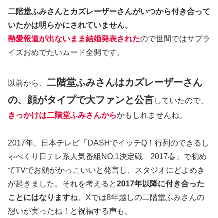
二階堂ふみさんとカズレーザーさんがいつから付き合って
いたかは明らかにされていません。
熱愛報道が出ないまま結婚発表された
ので世間ではサプラ
イズおめでたいムード全開です。
二階堂ふみさんはカズレーザーさん
以前から、
の、顔がタイプで大ファンと公言
していたので、
きっかけは二階堂ふみさんから
かもしれませんね。
2017年、日本テレビ「DASHでイッテQ！行列のできるし
ゃべくり日テレ系人気番組NO.1決定戦 2017春」で初め
てTVでお顔がかっこいいと発言し、スタジオにどよめき
が起きました。それを考えると
2017年以降に付き合った
ことにはなります
ね。Xでは8年越しの二階堂ふみさんの
想いが実ったね！と祝福する声も。