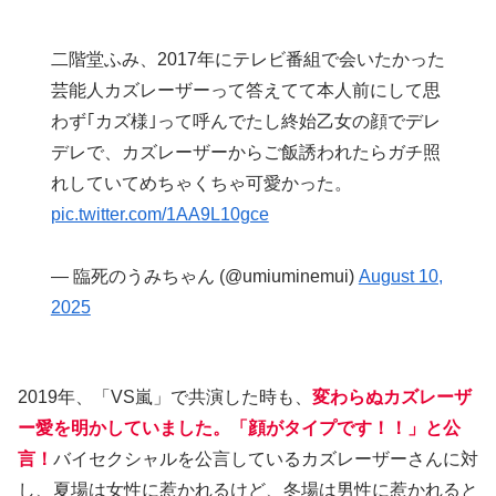
二階堂ふみ、2017年にテレビ番組で会いたかった
芸能人カズレーザーって答えてて本人前にして思
わず｢カズ様｣って呼んでたし終始乙女の顔でデレ
デレで、カズレーザーからご飯誘われたらガチ照
れしていてめちゃくちゃ可愛かった。
pic.twitter.com/1AA9L10gce
— 臨死のうみちゃん (@umiuminemui)
August 10,
2025
2019年、「VS嵐」で共演した時も、
変わらぬカズレーザ
ー愛を明かしていました。「顔がタイプです！！」と公
言！
バイセクシャルを公言しているカズレーザーさんに対
し、夏場は女性に惹かれるけど、冬場は男性に惹かれると