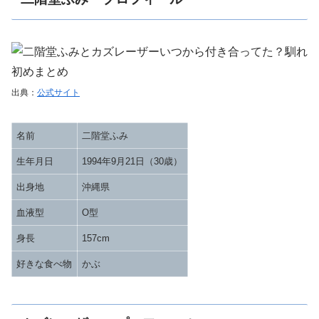
出典：
公式サイト
名前
二階堂ふみ
生年月日
1994年9月21日（30歳）
出身地
沖縄県
血液型
O型
身長
157cm
好きな食べ物
かぶ