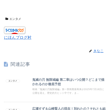
エンタメ
にほんブログ村
きなこ
関連記事
鬼滅の刃 無限城編 第二章はいつ公開？どこまで描
エンタメ
かれるのか徹底予想
映画『鬼滅の刃無限城編』第一章猗窩座再来が2025年7月18日に
公開を迎え、歴史的大ヒット中です。ま...
広瀬すず＆山崎賢人の現在！別れたの？それとも結
エンタメ