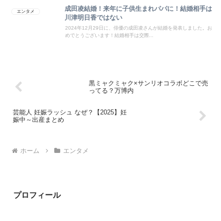
成田凌結婚！来年に子供生まれパパに！結婚相手は
エンタメ
川津明日香ではない
2024年12月29日に、俳優の成田凌さんが結婚を発表しました。お
めでとうございます！結婚相手は交際...
黒ミャクミャク×サンリオコラボどこで売
ってる？万博内
芸能人 妊娠ラッシュ なぜ？【2025】妊
娠中～出産まとめ
ホーム
エンタメ
プロフィール