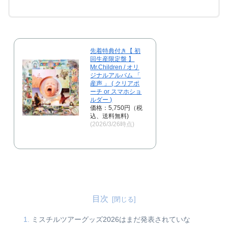
先着特典付き【 初
回生産限定盤 】
Mr.Children / オリ
ジナルアルバム 「
産声 」 ( クリアポ
ーチ or スマホショ
ルダー )
価格：5,750円（税
込、送料無料)
(2026/3/26時点)
目次
ミスチルツアーグッズ2026はまだ発表されていな