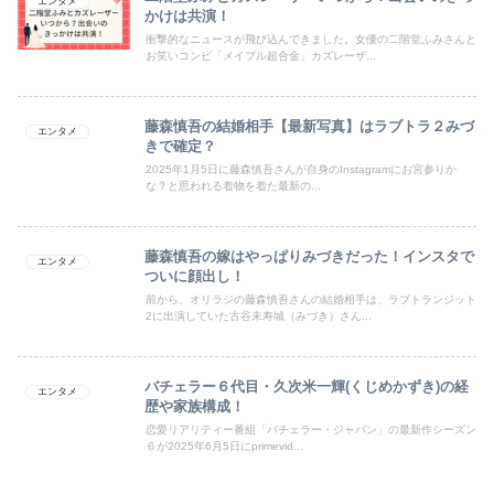
エンタメ
かけは共演！
衝撃的なニュースが飛び込んできました。女優の二階堂ふみさんと
お笑いコンビ「メイプル超合金」カズレーザ...
藤森慎吾の結婚相手【最新写真】はラブトラ２みづ
エンタメ
きで確定？
2025年1月5日に藤森慎吾さんが自身のInstagramにお宮参りか
な？と思われる着物を着た最新の...
藤森慎吾の嫁はやっぱりみづきだった！インスタで
エンタメ
ついに顔出し！
前から、オリラジの藤森慎吾さんの結婚相手は、ラブトランジット
2に出演していた古谷未寿城（みづき）さん...
バチェラー６代目・久次米一輝(くじめかずき)の経
エンタメ
歴や家族構成！
恋愛リアリティー番組「バチェラー・ジャパン」の最新作シーズン
６が2025年6月5日にprimevid...