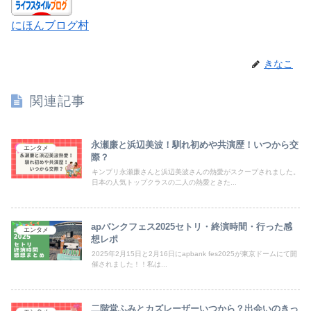
にほんブログ村
きなこ
関連記事
永瀬廉と浜辺美波！馴れ初めや共演歴！いつから交
エンタメ
際？
キンプリ永瀬廉さんと浜辺美波さんの熱愛がスクープされました。
日本の人気トップクラスの二人の熱愛ときた...
apバンクフェス2025セトリ・終演時間・行った感
エンタメ
想レポ
2025年2月15日と2月16日にapbank fes2025が東京ドームにて開
催されました！！私は...
二階堂ふみとカズレーザーいつから？出会いのきっ